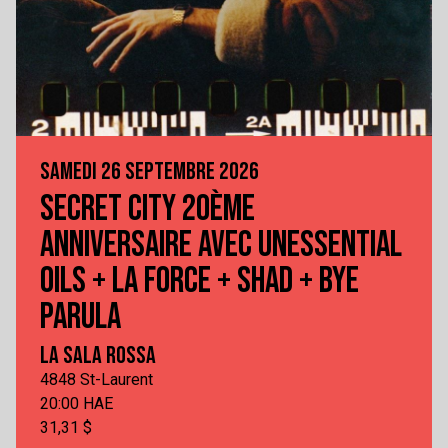
SAMEDI 26 SEPTEMBRE 2026
SECRET CITY 20ÈME
ANNIVERSAIRE AVEC UNESSENTIAL
OILS + LA FORCE + SHAD + BYE
PARULA
LA SALA ROSSA
4848 St-Laurent
20:00 HAE
31,31 $