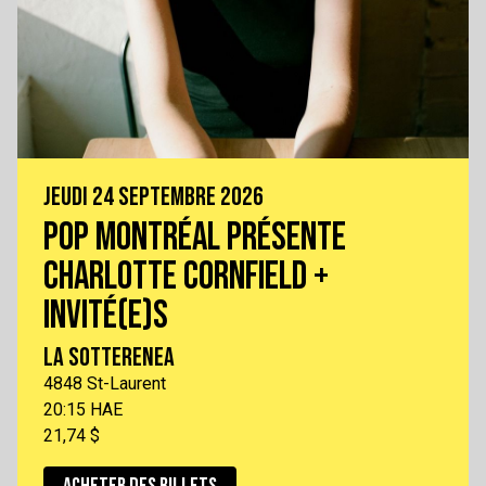
JEUDI 24 SEPTEMBRE 2026
POP MONTRÉAL PRÉSENTE
CHARLOTTE CORNFIELD +
INVITÉ(E)S
LA SOTTERENEA
4848 St-Laurent
20:15 HAE
21,74 $