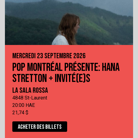
MERCREDI 23 SEPTEMBRE 2026
POP MONTRÉAL PRÉSENTE: HANA
STRETTON + INVITÉ(E)S
LA SALA ROSSA
4848 St-Laurent
20:00 HAE
21,74 $
ACHETER DES BILLETS