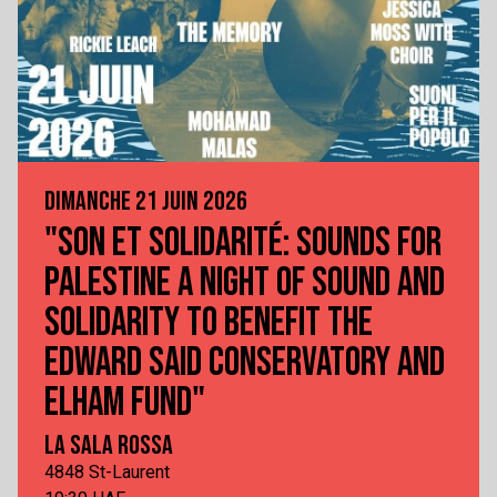
DIMANCHE 21 JUIN 2026
"SON ET SOLIDARITÉ: SOUNDS FOR
PALESTINE A NIGHT OF SOUND AND
SOLIDARITY TO BENEFIT THE
EDWARD SAID CONSERVATORY AND
ELHAM FUND"
LA SALA ROSSA
4848 St-Laurent