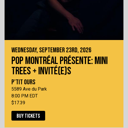
WEDNESDAY, SEPTEMBER 23RD, 2026
POP MONTRÉAL PRÉSENTE: MINI
TREES + INVITÉ(E)S
P'TIT OURS
5589 Ave du Park
8:00 PM EDT
$17.39
BUY TICKETS