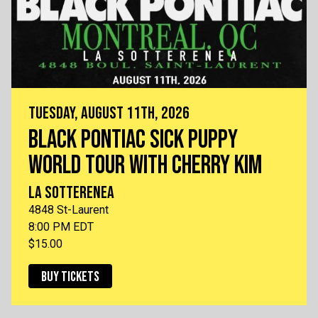
TUESDAY, AUGUST 11TH, 2026
BLACK PONTIAC SICK PUPPY
WORLD TOUR WITH CHERRY KIM
LA SOTTERENEA
4848 St-Laurent
8:00 PM EDT
$15.00
BUY TICKETS