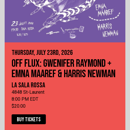
THURSDAY, JULY 23RD, 2026
OFF FLUX: GWENIFER RAYMOND +
EMNA MAAREF & HARRIS NEWMAN
LA SALA ROSSA
4848 St-Laurent
8:00 PM EDT
$20.00
BUY TICKETS