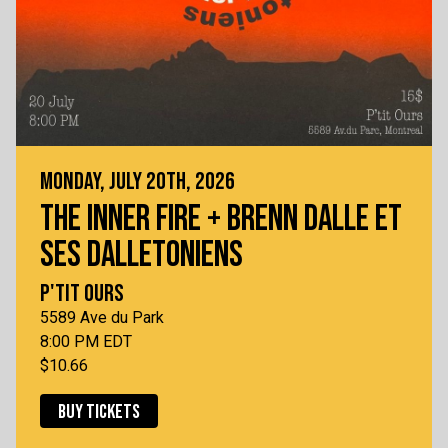
MONDAY, JULY 20TH, 2026
THE INNER FIRE + BRENN DALLE ET
SES DALLETONIENS
P'TIT OURS
5589 Ave du Park
8:00 PM EDT
$10.66
BUY TICKETS